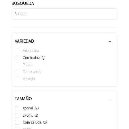
BÚSQUEDA
VARIEDAD
Arbequina
Cornicabra
(3)
Picual
Tempranillo
Verdejo
TAMAÑO
500ml.
(4)
250ml.
(2)
Caja 12 Uds.
(2)