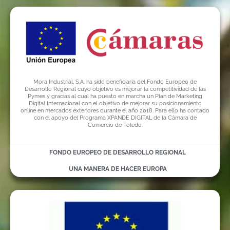
Mora Industrial, S.A. ha sido beneficiaria del Fondo Europeo de
Desarrollo Regional cuyo objetivo es mejorar la competitividad de las
Pymes y gracias al cual ha puesto en marcha un Plan de Marketing
Digital Internacional con el objetivo de mejorar su posicionamiento
online en mercados exteriores durante el año 2018. Para ello ha contado
con el apoyo del Programa XPANDE DIGITAL de la Cámara de
Comercio de Toledo.
FONDO EUROPEO DE DESARROLLO REGIONAL
UNA MANERA DE HACER EUROPA