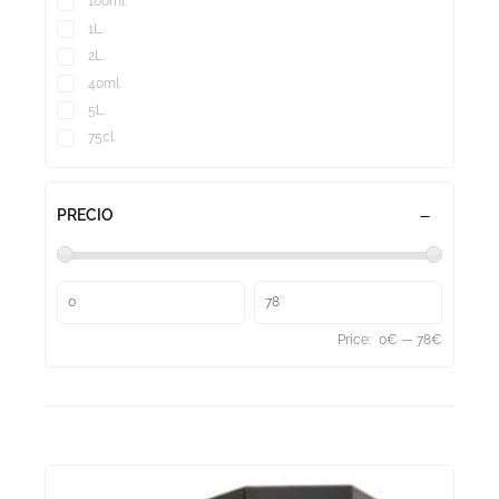
100ml.
1L.
2L.
40ml.
5L.
75cl.
PRECIO
Price:
0€
—
78€