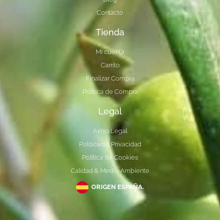
Contacto
Tienda
Mi cuenta
Carrito
Finalizar Compra
Política de Compra
Legal
Aviso Legal
Política de Privacidad
Política de Cookies
Calidad & Medio Ambiente
ORIGEN ESPAÑA.