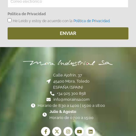
Política de Privacidad
He Leido y estoy de acuerdo con la
Política de Privacidad.
ENVIAR
Calle Ajofrín, 37
45400 Mora, Toledo
ESPAÑA (SPAIN)
+34 925 300 858
info@morainsa.com
Horario de 8:30 a 14:00 | 15:00 a 18:00
Julio & Agosto
:
Horario de 07:00 a 15:00
F
X
I
Y
L
a
-
n
o
i