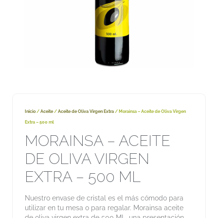
Inicio
/
Aceite
/
Aceite de Oliva Virgen Extra
/ Morainsa – Aceite de Oliva Virgen
Extra – 500 ml
MORAINSA – ACEITE
DE OLIVA VIRGEN
EXTRA – 500 ML
Nuestro envase de cristal es el más cómodo para
utilizar en tu mesa o para regalar. Morainsa aceite
de oliva virgen extra de 500 ML, una presentación