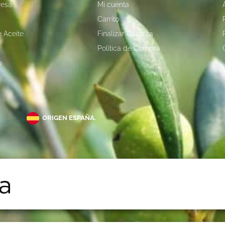
resa
Mi cuenta
Carrito
 Aceite
Finalizar Compra
Política de Compra
o
ORIGEN ESPAÑA.