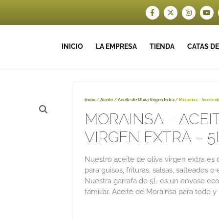
F
X
I
Y
a
-
n
o
c
t
s
u
e
w
t
t
b
i
a
u
o
t
g
b
INICIO
LA EMPRESA
TIENDA
CATAS DE
o
t
r
e
k
e
a
-
r
m
f
Inicio
/
Aceite
/
Aceite de Oliva Virgen Extra
/ Morainsa – Aceite de
MORAINSA – ACEIT
VIRGEN EXTRA – 5
Nuestro aceite de oliva virgen extra es d
para guisos, frituras, salsas, salteados o
Nuestra garrafa de 5L es un envase ec
familiar. Aceite de Morainsa para todo y