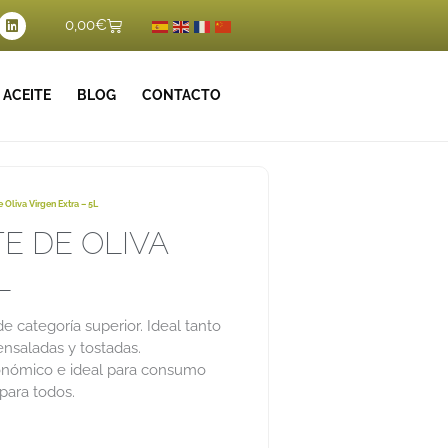
L
Carrito
0,00
€
i
n
k
e
d
 ACEITE
BLOG
CONTACTO
i
n
 Oliva Virgen Extra – 5L
E DE OLIVA
L
e categoría superior. Ideal tanto
 ensaladas y tostadas.
onómico e ideal para consumo
 para todos.